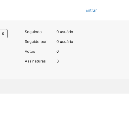
Entrar
Ainda não seguido por ninguém
Seguindo
0 usuário
Seguido por
0 usuário
Votos
0
Assinaturas
3